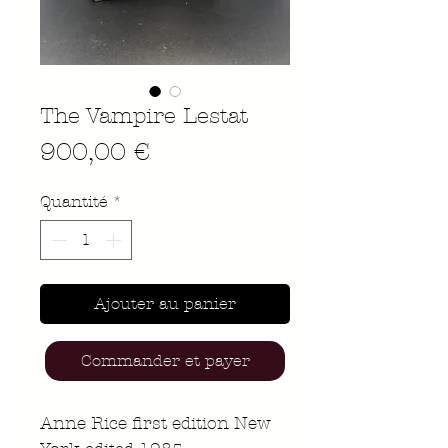
The Vampire Lestat
Prix
900,00 €
Quantité
*
Ajouter au panier
Commander et payer
Anne Rice first edition New