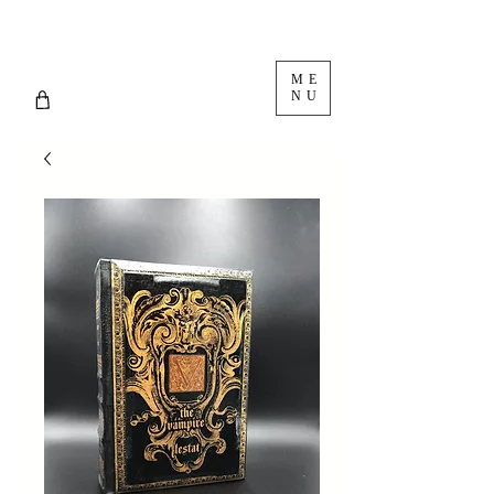
ME
NU