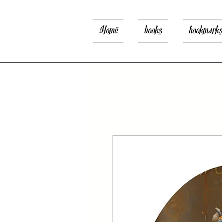
Home
books
bookmark