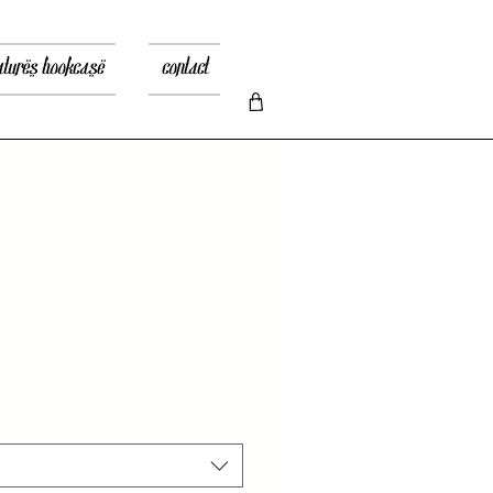
atures bookcase
contact