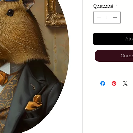
Quantité
*
Ajo
Comm