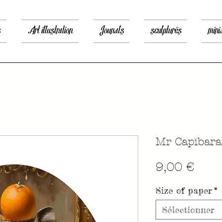
s
Art illustration
Jounals
sculptures
mini
Mr Capibara
Prix
9,00 €
Size of paper
*
Sélectionner