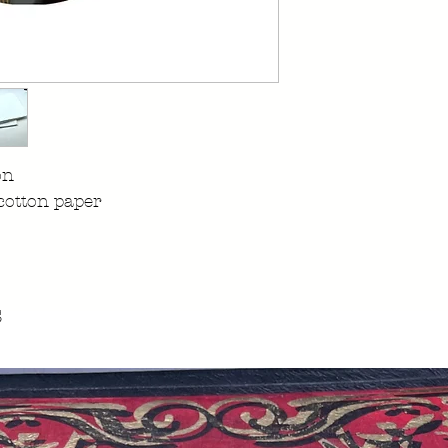
on
cotton paper
s