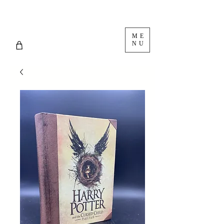
ME
NU